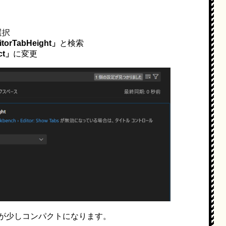
選択
itorTabHeight」
と検索
ct」
に変更
が少しコンパクトになります。