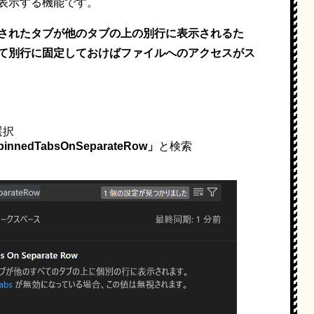
表示する機能です。
されたタブが他のタブの上の別行に表示されるた
て別行に固定しておけばファイルへのアクセスがス
選択
.pinnedTabsOnSeparateRow」
と検索